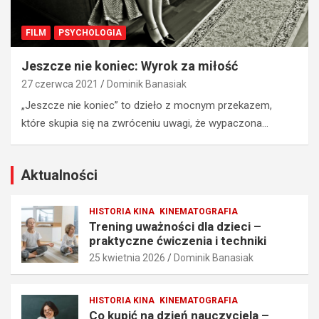
e
i
c
e
FILM
PSYCHOLOGIA
i
ń
–
n
Jeszcze nie koniec: Wyrok za miłość
p
a
r
u
27 czerwca 2021
Dominik Banasiak
a
c
„Jeszcze nie koniec” to dzieło z mocnym przekazem,
k
z
które skupia się na zwróceniu uwagi, że wypaczona…
t
y
y
c
c
i
z
e
Aktualności
n
l
e
a
HISTORIA KINA
KINEMATOGRAFIA
ć
–
Trening uważności dla dzieci –
w
p
praktyczne ćwiczenia i techniki
i
o
25 kwietnia 2026
Dominik Banasiak
c
m
z
y
e
s
HISTORIA KINA
KINEMATOGRAFIA
n
ł
Co kupić na dzień nauczyciela –