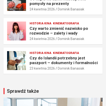
i
y
pomysły na prezenty
a
n
24 kwietnia 2026
Dominik Banasiak
i
a
t
p
e
r
HISTORIA KINA
KINEMATOGRAFIA
c
e
Czy warto zmienić nazwisko po
h
z
rozwodzie – zalety i wady
n
e
24 kwietnia 2026
Dominik Banasiak
i
n
k
t
i
y
HISTORIA KINA
KINEMATOGRAFIA
25
24
Czy do Islandii potrzebny jest
kwietnia
kwietnia
paszport – dokumenty i formalności
2026
2026
23 kwietnia 2026
Dominik Banasiak
Dominik
Dominik
Banasiak
Banasiak
Sprawdź także