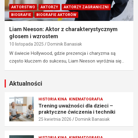
i
z
AKTORSTWO
AKTORZY
AKTORZY ZAGRANICZNI
e
i
BIOGRAFIE
BIOGRAFIE AKTORÓW
c
e
i
ń
Liam Neeson: Aktor z charakterystycznym
–
n
głosem i wzrostem
p
a
r
u
10 listopada 2025
Dominik Banasiak
a
c
W świecie Hollywood, gdzie prezencja i charyzma są
k
z
często kluczem do sukcesu, Liam Neeson wyróżnia się…
t
y
y
c
c
i
z
e
Aktualności
n
l
e
a
HISTORIA KINA
KINEMATOGRAFIA
ć
–
Trening uważności dla dzieci –
w
p
praktyczne ćwiczenia i techniki
i
o
25 kwietnia 2026
Dominik Banasiak
c
m
z
y
e
s
HISTORIA KINA
KINEMATOGRAFIA