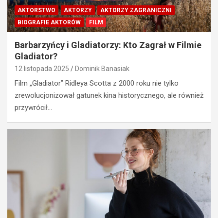
T
AKTORSTWO
AKTORZY
AKTORZY ZAGRANICZNI
r
BIOGRAFIE AKTORÓW
FILM
e
n
Barbarzyńcy i Gladiatorzy: Kto Zagrał w Filmie
i
Gladiator?
n
12 listopada 2025
Dominik Banasiak
g
u
Film „Gladiator” Ridleya Scotta z 2000 roku nie tylko
w
HISTORIA
zrewolucjonizował gatunek kina historycznego, ale również
KINA
a
przywrócił…
KINEMATOGRAFIA
ż
n
C
o
o
ś
k
c
u
i
p
d
i
l
ć
a
n
d
a
z
d