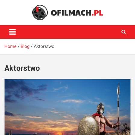
Skip
to
content
oFilmach.pl
Home
Blog
Aktorstwo
Aktorstwo
HISTORIA
KINA
KINEMATOGRAFIA