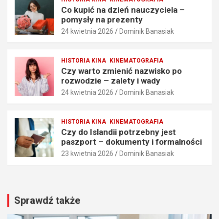
n
ł
Co kupić na dzień nauczyciela –
i
y
pomysły na prezenty
a
n
24 kwietnia 2026
Dominik Banasiak
i
a
t
p
e
r
HISTORIA KINA
KINEMATOGRAFIA
c
e
Czy warto zmienić nazwisko po
h
z
rozwodzie – zalety i wady
n
e
24 kwietnia 2026
Dominik Banasiak
i
n
k
t
i
y
HISTORIA KINA
KINEMATOGRAFIA
25
24
Czy do Islandii potrzebny jest
kwietnia
kwietnia
paszport – dokumenty i formalności
2026
2026
23 kwietnia 2026
Dominik Banasiak
Dominik
Dominik
Banasiak
Banasiak
Sprawdź także