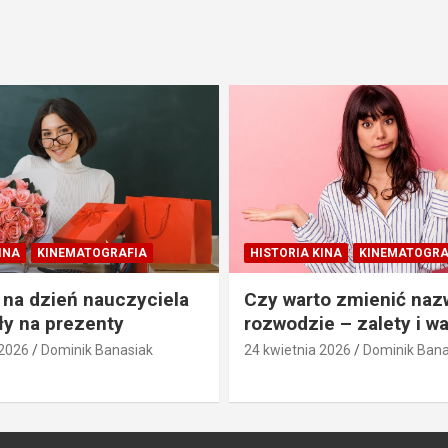
INA
KINEMATOGRAFIA
HISTORIA KINA
KINEMATOGRA
 na dzień nauczyciela
Czy warto zmienić naz
y na prezenty
rozwodzie – zalety i w
 2026
Dominik Banasiak
24 kwietnia 2026
Dominik Bana