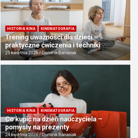
HISTORIA KINA
KINEMATOGRAFIA
Trening uważności dla dzieci –
praktyczne ćwiczenia i techniki
25 kwietnia 2026
Dominik Banasiak
HISTORIA KINA
KINEMATOGRAFIA
Co kupić na dzień nauczyciela –
pomysły na prezenty
24 kwietnia 2026
Dominik Banasiak