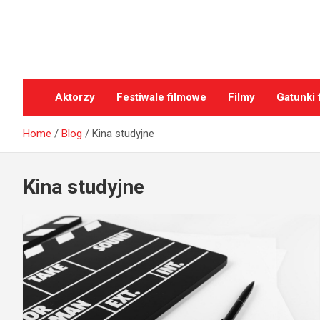
Skip
to
content
oFilmach.pl
Aktorzy
Festiwale filmowe
Filmy
Gatunki 
Home
Blog
Kina studyjne
Kina studyjne