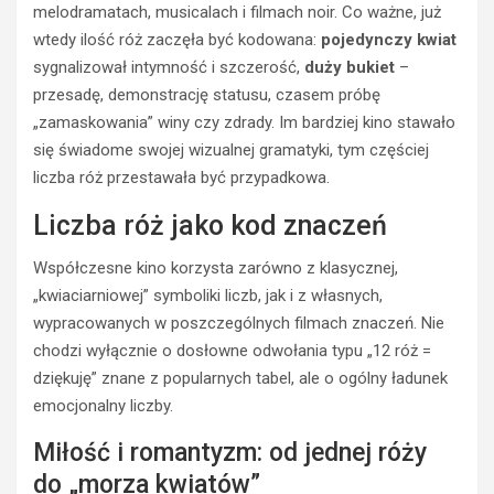
melodramatach, musicalach i filmach noir. Co ważne, już
wtedy ilość róż zaczęła być kodowana:
pojedynczy kwiat
sygnalizował intymność i szczerość,
duży bukiet
–
przesadę, demonstrację statusu, czasem próbę
„zamaskowania” winy czy zdrady. Im bardziej kino stawało
się świadome swojej wizualnej gramatyki, tym częściej
liczba róż przestawała być przypadkowa.
Liczba róż jako kod znaczeń
Współczesne kino korzysta zarówno z klasycznej,
„kwiaciarniowej” symboliki liczb, jak i z własnych,
wypracowanych w poszczególnych filmach znaczeń. Nie
chodzi wyłącznie o dosłowne odwołania typu „12 róż =
dziękuję” znane z popularnych tabel, ale o ogólny ładunek
emocjonalny liczby.
Miłość i romantyzm: od jednej róży
do „morza kwiatów”