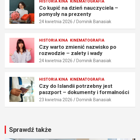
HISTORIA KINA
KINEMATOGRAFIA
n
ł
Co kupić na dzień nauczyciela –
i
y
pomysły na prezenty
a
n
24 kwietnia 2026
Dominik Banasiak
i
a
t
p
e
r
HISTORIA KINA
KINEMATOGRAFIA
c
e
Czy warto zmienić nazwisko po
h
z
rozwodzie – zalety i wady
n
e
24 kwietnia 2026
Dominik Banasiak
i
n
k
t
i
y
HISTORIA KINA
KINEMATOGRAFIA
25
24
Czy do Islandii potrzebny jest
kwietnia
kwietnia
paszport – dokumenty i formalności
2026
2026
23 kwietnia 2026
Dominik Banasiak
Dominik
Dominik
Banasiak
Banasiak
Sprawdź także