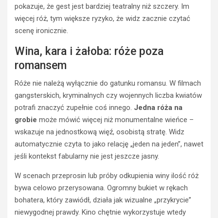
pokazuje, że gest jest bardziej teatralny niż szczery. Im
więcej róż, tym większe ryzyko, że widz zacznie czytać
scenę ironicznie.
Wina, kara i żałoba: róże poza
romansem
Róże nie należą wyłącznie do gatunku romansu. W filmach
gangsterskich, kryminalnych czy wojennych liczba kwiatów
potrafi znaczyć zupełnie coś innego.
Jedna róża na
grobie
może mówić więcej niż monumentalne wieńce –
wskazuje na jednostkową więź, osobistą stratę. Widz
automatycznie czyta to jako relację „jeden na jeden”, nawet
jeśli kontekst fabularny nie jest jeszcze jasny.
W scenach przeprosin lub próby odkupienia winy ilość róż
bywa celowo przerysowana. Ogromny bukiet w rękach
bohatera, który zawiódł, działa jak wizualne „przykrycie”
niewygodnej prawdy. Kino chętnie wykorzystuje wtedy