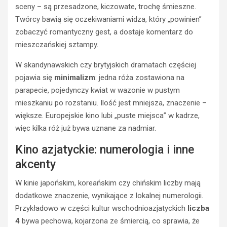
sceny – są przesadzone, kiczowate, trochę śmieszne.
Twórcy bawią się oczekiwaniami widza, który „powinien”
zobaczyć romantyczny gest, a dostaje komentarz do
mieszczańskiej sztampy.
W skandynawskich czy brytyjskich dramatach częściej
pojawia się
minimalizm
: jedna róża zostawiona na
parapecie, pojedynczy kwiat w wazonie w pustym
mieszkaniu po rozstaniu. Ilość jest mniejsza, znaczenie –
większe. Europejskie kino lubi „puste miejsca” w kadrze,
więc kilka róż już bywa uznane za nadmiar.
Kino azjatyckie: numerologia i inne
akcenty
W kinie japońskim, koreańskim czy chińskim liczby mają
dodatkowe znaczenie, wynikające z lokalnej numerologii.
Przykładowo w części kultur wschodnioazjatyckich
liczba
4
bywa pechowa, kojarzona ze śmiercią, co sprawia, że