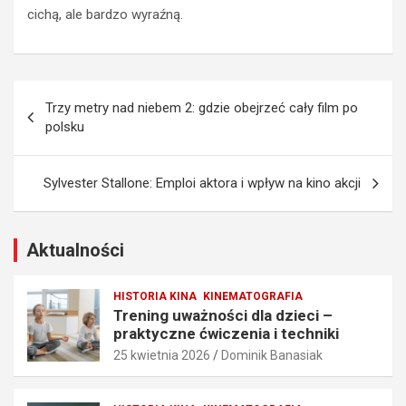
z
d
cichą, ale bardzo wyraźną.
i
z
e
i
c
e
i
ń
Nawigacja
–
n
Trzy metry nad niebem 2: gdzie obejrzeć cały film po
p
a
wpisu
polsku
r
u
a
c
k
z
Sylvester Stallone: Emploi aktora i wpływ na kino akcji
t
y
y
c
c
i
z
e
Aktualności
n
l
e
a
HISTORIA KINA
KINEMATOGRAFIA
ć
–
Trening uważności dla dzieci –
w
p
praktyczne ćwiczenia i techniki
i
o
25 kwietnia 2026
Dominik Banasiak
c
m
z
y
e
s