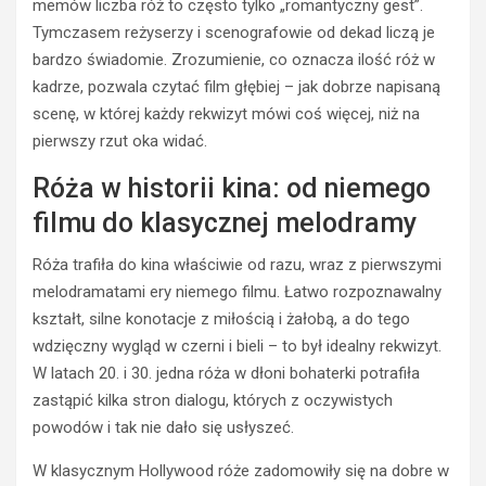
memów liczba róż to często tylko „romantyczny gest”.
Tymczasem reżyserzy i scenografowie od dekad liczą je
bardzo świadomie. Zrozumienie, co oznacza ilość róż w
kadrze, pozwala czytać film głębiej – jak dobrze napisaną
scenę, w której każdy rekwizyt mówi coś więcej, niż na
pierwszy rzut oka widać.
Róża w historii kina: od niemego
filmu do klasycznej melodramy
Róża trafiła do kina właściwie od razu, wraz z pierwszymi
melodramatami ery niemego filmu. Łatwo rozpoznawalny
kształt, silne konotacje z miłością i żałobą, a do tego
wdzięczny wygląd w czerni i bieli – to był idealny rekwizyt.
W latach 20. i 30. jedna róża w dłoni bohaterki potrafiła
zastąpić kilka stron dialogu, których z oczywistych
powodów i tak nie dało się usłyszeć.
W klasycznym Hollywood róże zadomowiły się na dobre w