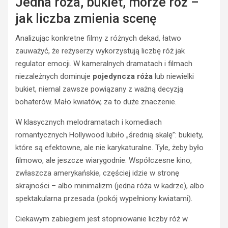
Jedna róża, bukiet, morze róż –
jak liczba zmienia scenę
Analizując konkretne filmy z różnych dekad, łatwo
zauważyć, że reżyserzy wykorzystują liczbę róż jak
regulator emocji. W kameralnych dramatach i filmach
niezależnych dominuje
pojedyncza róża
lub niewielki
bukiet, niemal zawsze powiązany z ważną decyzją
bohaterów. Mało kwiatów, za to duże znaczenie.
W klasycznych melodramatach i komediach
romantycznych Hollywood lubiło „średnią skalę”: bukiety,
które są efektowne, ale nie karykaturalne. Tyle, żeby było
filmowo, ale jeszcze wiarygodnie. Współczesne kino,
zwłaszcza amerykańskie, częściej idzie w stronę
skrajności – albo minimalizm (jedna róża w kadrze), albo
spektakularna przesada (pokój wypełniony kwiatami).
Ciekawym zabiegiem jest stopniowanie liczby róż w