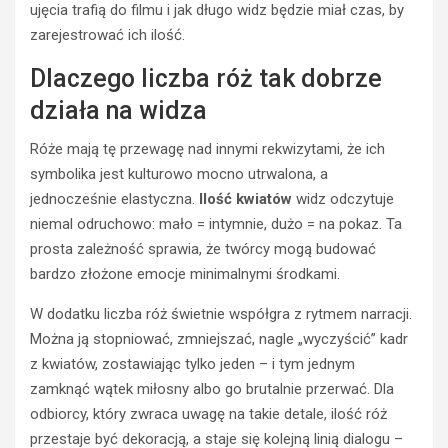
KINEMATOGRAFIA
ujęcia trafią do filmu i jak długo widz będzie miał czas, by
T
zarejestrować ich ilość.
r
e
Dlaczego liczba róż tak dobrze
n
działa na widza
i
n
Róże mają tę przewagę nad innymi rekwizytami, że ich
g
symbolika jest kulturowo mocno utrwalona, a
u
w
HISTORIA
jednocześnie elastyczna.
Ilość kwiatów
widz odczytuje
KINA
a
niemal odruchowo: mało = intymnie, dużo = na pokaz. Ta
KINEMATOGRAFIA
ż
prosta zależność sprawia, że twórcy mogą budować
n
C
bardzo złożone emocje minimalnymi środkami.
o
o
ś
k
W dodatku liczba róż świetnie współgra z rytmem narracji.
c
u
Można ją stopniować, zmniejszać, nagle „wyczyścić” kadr
i
p
d
i
z kwiatów, zostawiając tylko jeden – i tym jednym
l
ć
zamknąć wątek miłosny albo go brutalnie przerwać. Dla
a
n
odbiorcy, który zwraca uwagę na takie detale, ilość róż
d
a
przestaje być dekoracją, a staje się kolejną linią dialogu –