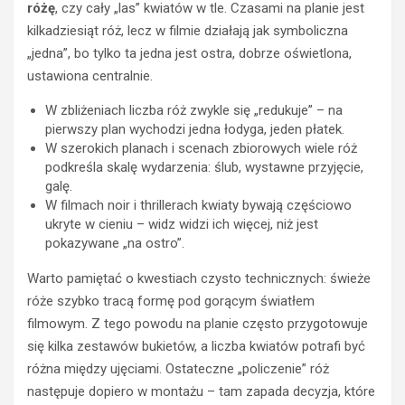
różę
, czy cały „las” kwiatów w tle. Czasami na planie jest
kilkadziesiąt róż, lecz w filmie działają jak symboliczna
„jedna”, bo tylko ta jedna jest ostra, dobrze oświetlona,
ustawiona centralnie.
W zbliżeniach liczba róż zwykle się „redukuje” – na
pierwszy plan wychodzi jedna łodyga, jeden płatek.
W szerokich planach i scenach zbiorowych wiele róż
podkreśla skalę wydarzenia: ślub, wystawne przyjęcie,
galę.
W filmach noir i thrillerach kwiaty bywają częściowo
ukryte w cieniu – widz widzi ich więcej, niż jest
pokazywane „na ostro”.
Warto pamiętać o kwestiach czysto technicznych: świeże
róże szybko tracą formę pod gorącym światłem
filmowym. Z tego powodu na planie często przygotowuje
się kilka zestawów bukietów, a liczba kwiatów potrafi być
różna między ujęciami. Ostateczne „policzenie” róż
HISTORIA
KINA
następuje dopiero w montażu – tam zapada decyzja, które