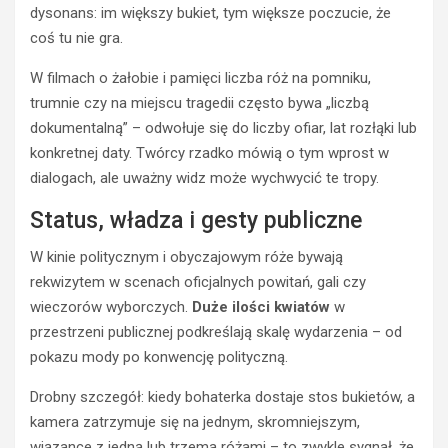
dysonans: im większy bukiet, tym większe poczucie, że
coś tu nie gra.
W filmach o żałobie i pamięci liczba róż na pomniku,
trumnie czy na miejscu tragedii często bywa „liczbą
dokumentalną” – odwołuje się do liczby ofiar, lat rozłąki lub
konkretnej daty. Twórcy rzadko mówią o tym wprost w
dialogach, ale uważny widz może wychwycić te tropy.
Status, władza i gesty publiczne
W kinie politycznym i obyczajowym róże bywają
rekwizytem w scenach oficjalnych powitań, gali czy
wieczorów wyborczych.
Duże ilości kwiatów
w
przestrzeni publicznej podkreślają skalę wydarzenia – od
pokazu mody po konwencję polityczną.
Drobny szczegół: kiedy bohaterka dostaje stos bukietów, a
kamera zatrzymuje się na jednym, skromniejszym,
wiązance z jedną lub trzema różami – to zwykle sygnał, że