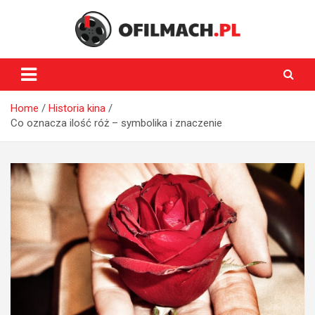
Skip
to
content
oFilmach.pl
Home
Historia kina
Co oznacza ilość róż – symbolika i znaczenie