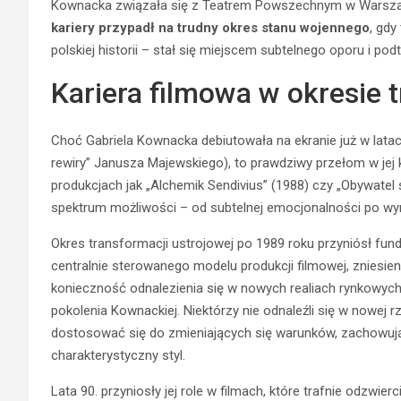
Kownacka związała się z Teatrem Powszechnym w Warszawi
kariery przypadł na trudny okres stanu wojennego
, gd
polskiej historii – stał się miejscem subtelnego oporu i 
Kariera filmowa w okresie 
Choć Gabriela Kownacka debiutowała na ekranie już w latach
rewiry” Janusza Majewskiego), to prawdziwy przełom w jej ka
produkcjach jak „Alchemik Sendivius” (1988) czy „Obywatel 
spektrum możliwości – od subtelnej emocjonalności po wyr
Okres transformacji ustrojowej po 1989 roku przyniósł fund
centralnie sterowanego modelu produkcji filmowej, zniesien
konieczność odnalezienia się w nowych realiach rynkowyc
pokolenia Kownackiej. Niektórzy nie odnaleźli się w nowej rz
dostosować się do zmieniających się warunków, zachowując
charakterystyczny styl.
Lata 90. przyniosły jej role w filmach, które trafnie odzwie