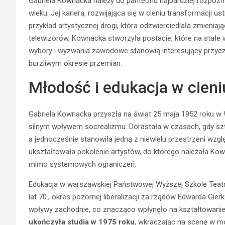
Gabriela Kownacka należy do panteonu najbardziej rozpozn
wieku. Jej kariera, rozwijająca się w cieniu transformacji us
przykład artystycznej drogi, która odzwierciedlała zmieniają
telewizorów, Kownacka stworzyła postacie, które na stałe
wybory i wyzwania zawodowe stanowią interesujący przyczy
burzliwym okresie przemian.
Młodość i edukacja w cieni
Gabriela Kownacka przyszła na świat 25 maja 1952 roku w 
silnym wpływem socrealizmu. Dorastała w czasach, gdy sz
a jednocześnie stanowiła jedną z niewielu przestrzeni wzglę
ukształtowała pokolenie artystów, do którego należała Ko
mimo systemowych ograniczeń.
Edukacja w warszawskiej Państwowej Wyższej Szkole Teatr
lat 70., okres pozornej liberalizacji za rządów Edwarda Gier
wpływy zachodnie, co znacząco wpłynęło na kształtowanie s
ukończyła studia w 1975 roku
, wkraczając na scenę w mo