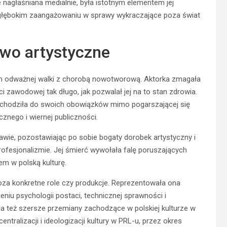
 nagłaśniana medialnie, była istotnym elementem jej
ej głębokim zaangażowaniu w sprawy wykraczające poza świat
two artystyczne
kiem odważnej walki z chorobą nowotworową. Aktorka zmagała
ci zawodowej tak długo, jak pozwalał jej na to stan zdrowia.
odchodziła do swoich obowiązków mimo pogarszającej się
znego i wiernej publiczności.
wie, pozostawiając po sobie bogaty dorobek artystyczny i
ofesjonalizmie. Jej śmierć wywołała falę poruszających
em w polską kulturę.
za konkretne role czy produkcje. Reprezentowała ona
iu psychologii postaci, technicznej sprawności i
dla też szersze przemiany zachodzące w polskiej kulturze w
ntralizacji i ideologizacji kultury w PRL-u, przez okres