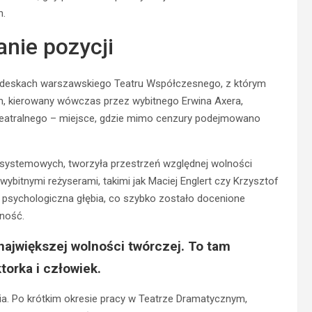
h.
anie pozycji
na deskach warszawskiego Teatru Współczesnego, z którym
en, kierowany wówczas przez wybitnego Erwina Axera,
 teatralnego – miejsce, gdzie mimo cenzury podejmowano
 systemowych, tworzyła przestrzeń względnej wolności
bitnymi reżyserami, takimi jak Maciej Englert czy Krzysztof
ć i psychologiczna głębia, co szybko zostało docenione
zność.
największej wolności twórczej. To tam
torka i człowiek.
nia. Po krótkim okresie pracy w Teatrze Dramatycznym,