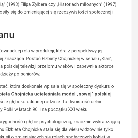
ą” (1993) Filipa Zylbera czy „Historiach miłosnych” (1997)
iły się do zmieniającej się rzeczywistości społecznej i
lanu
ownackiej rola w produkcji, która z perspektywy jej
znacząca. Postać Elżbiety Chojnickiej w serialu „Klan”,
 polskiej telewizji przełomu wieków i zapewniła aktorce
dzieży po seniorów.
tać, która doskonale wpisała się w społeczny dyskurs o
bieta Chojnicka ucieleśniała model „nowej” polskiej
nie głęboko oddanej rodzinie. Ta dwoistość celnie
 Polki w latach 90. i na początku XXI wieku.
iarygodność i głębię psychologiczną, znacznie wykraczającą
u Elżbieta Chojnicka stała się dla wielu widzów nie tylko
kusji o zmieniających się rolach społecznych kobiet w