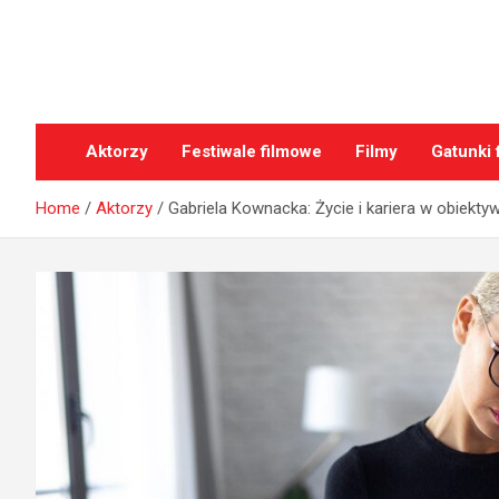
Skip
to
content
oFilmach.pl
Aktorzy
Festiwale filmowe
Filmy
Gatunki 
Home
Aktorzy
Gabriela Kownacka: Życie i kariera w obiektyw