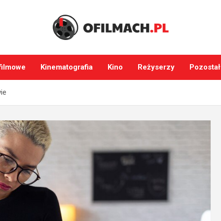
filmowe
Kinematografia
Kino
Reżyserzy
Pozostał
ie