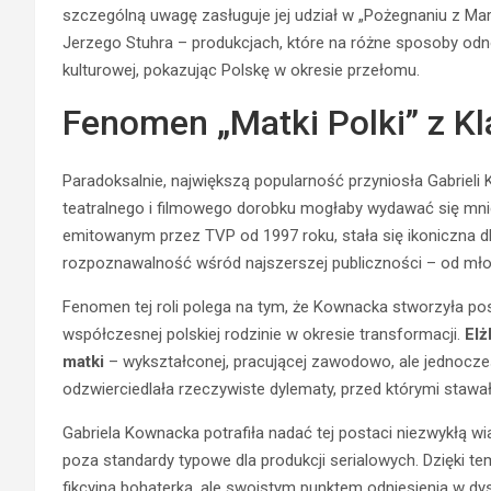
szczególną uwagę zasługuje jej udział w „Pożegnaniu z Mari
Jerzego Stuhra – produkcjach, które na różne sposoby odnos
kulturowej, pokazując Polskę w okresie przełomu.
Fenomen „Matki Polki” z K
Paradoksalnie, największą popularność przyniosła Gabrieli K
teatralnego i filmowego dorobku mogłaby wydawać się mniej 
emitowanym przez TVP od 1997 roku, stała się ikoniczna dla
rozpoznawalność wśród najszerszej publiczności – od mło
Fenomen tej roli polega na tym, że Kownacka stworzyła pos
współczesnej polskiej rodzinie w okresie transformacji.
Elż
matki
– wykształconej, pracującej zawodowo, ale jednocześ
odzwierciedlała rzeczywiste dylematy, przed którymi stawały
Gabriela Kownacka potrafiła nadać tej postaci niezwykłą w
poza standardy typowe dla produkcji serialowych. Dzięki tem
fikcyjną bohaterką, ale swoistym punktem odniesienia w dys