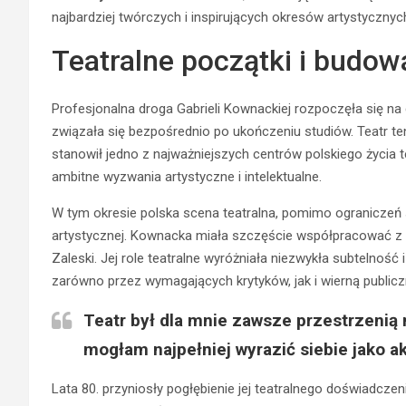
najbardziej twórczych i inspirujących okresów artystycznyc
Teatralne początki i budow
Profesjonalna droga Gabrieli Kownackiej rozpoczęła się 
związała się bezpośrednio po ukończeniu studiów. Teatr t
stanowił jedno z najważniejszych centrów polskiego życia
ambitne wyzwania artystyczne i intelektualne.
W tym okresie polska scena teatralna, pomimo ograniczeń
artystycznej. Kownacka miała szczęście współpracować z wy
Zaleski. Jej role teatralne wyróżniała niezwykła subtelnoś
zarówno przez wymagających krytyków, jak i wierną public
Teatr był dla mnie zawsze przestrzenią 
mogłam najpełniej wyrazić siebie jako ak
Lata 80. przyniosły pogłębienie jej teatralnego doświadcze