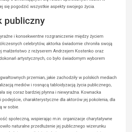
cej się pogodzić wszystkie aspekty swojego życia.
k publiczny
 wyraźne i konsekwentne rozgraniczenie między życiem
łczesnych celebrytów, aktorka świadomie chroniła swoją
Jej małżeństwo z reżyserem Andrzejem Kostenko oraz
ej dokonań artystycznych, co było świadomym wyborem
gwałtownych przemian, jakie zachodziły w polskich mediach
alizacją mediów i rosnącą tabloidyzacją życia publicznego,
a się coraz bardziej płynna i niewyraźna. Kownacka
podejście, charakterystyczne dla aktorów jej pokolenia, dla
ą w sobie.
ość społeczną, wspierając m.in. organizacje charytatywne
iło naturalne przedłużenie jej publicznego wizerunku