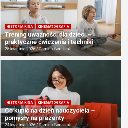
HISTORIA KINA
KINEMATOGRAFIA
Trening uważności dla dzieci –
praktyczne ćwiczenia i techniki
25 kwietnia 2026
Dominik Banasiak
HISTORIA KINA
KINEMATOGRAFIA
Co kupić na dzień nauczyciela –
pomysły na prezenty
24 kwietnia 2026
Dominik Banasiak