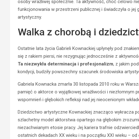
osoby wrażliwej społecznie. Ta aktywność, choć celowo nie
funkcjonowania w przestrzeni publicznej i świadczyła o j
artystyczny.
Walka z chorobą i dziedzic
Ostatnie lata życia Gabrieli Kownackiej upłynęły pod zna
się z rakiem piersi, nie rezygnując jednocześnie z aktywnoś
Ta niezwykła determinacja i profesjonalizm
, z jakim p
kondycji, budziły powszechny szacunek środowiska artystyc
Gabriela Kownacka zmarła 30 listopada 2010 roku w Warsza
pamięć o aktorce o wyjątkowej wrażliwości i niezłomnym pr
wspomnień i głębokich refleksji nad jej nieocenionym wkład
Dziedzictwo artystyczne Kownackiej znacząco wykracza po
szlachetny model aktorstwa opartego na głębokim zrozumien
niezachwianym etosie pracy. Jej kariera trafnie odzwiercie
ostatnich dekadach XX wieku i na początku XXI wieku – od ce