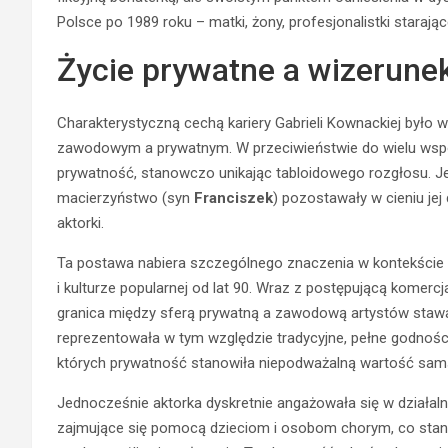
Polsce po 1989 roku – matki, żony, profesjonalistki starają
Życie prywatne a wizerune
Charakterystyczną cechą kariery Gabrieli Kownackiej było
zawodowym a prywatnym. W przeciwieństwie do wielu wspó
prywatność, stanowczo unikając tabloidowego rozgłosu. 
macierzyństwo (syn
Franciszek
) pozostawały w cieniu j
aktorki.
Ta postawa nabiera szczególnego znaczenia w kontekście 
i kulturze popularnej od lat 90. Wraz z postępującą komercj
granica między sferą prywatną a zawodową artystów stawał
reprezentowała w tym względzie tradycyjne, pełne godności 
których prywatność stanowiła niepodważalną wartość sam
Jednocześnie aktorka dyskretnie angażowała się w działaln
zajmujące się pomocą dzieciom i osobom chorym, co stanow