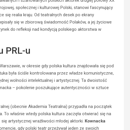
awalnych i szanowanych polskich aktorek drugiej połowy XX
trojowej, społecznej i kulturowej Polski, stanowi fascynujący
ce się realia kraju. Od teatralnych desek po ekrany
 wpisały się w zbiorową świadomość Polaków, a jej życiowe
nek do refleksji nad kondycją polskiego aktorstwa w
u PRL-u
Warszawie, w okresie gdy polska kultura znajdowała się pod
tuka była ściśle kontrolowana przez władze komunistyczne,
dnej wolności intelektualnej i artystycznej. Ta dwoistość
wnacka – pokolenie poszukujące autentyczności w sztuce
alnej (obecnie Akademia Teatralna) przypadła na początek
ka. To właśnie wtedy polska kultura zaczęła otwierać się na
ię artystycznej wrażliwości młodej aktorki.
Kownacka
mencie, gdy polski teatr przeżywał jeden ze swoich