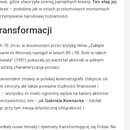
e, gdzie stworzyła szereg pamiętnych kreacji.
Ten etap jej
y teatr – podobnie jak w innych przełomowych momentach
podtrzymywania narodowej tożsamości.
transformacji
 70. (m.in. w docenionym przez krytykę filmie „Zaklęte
rierze filmowej nastąpił w latach 80. i 90. Role w takich
świata” (1991) pokazały jej warsztat aktorski w pełnym
azistą charakteryzację postaci.
amentalne zmiany w polskiej kinematografii. Odejście od
ie cenzury, ale także poważne trudności finansowe i
h – wszystko to miało ogromny wpływ na kariery aktorów
eczywistości, inni – jak
Gabriela Kownacka
– zdołali
 przy tym swoją artystyczną integralność i
rciedlały nowe tematy i dylematy transformującej się Polski. Na