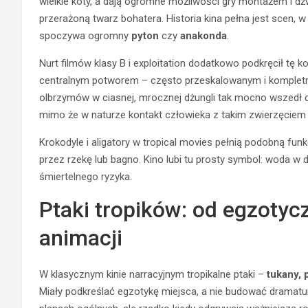
wielkie koty, a dają ogromne możliwości gry montażem i dźwi
przerażoną twarz bohatera. Historia kina pełna jest scen, w 
spoczywa ogromny
pyton
czy
anakonda
.
Nurt filmów klasy B i exploitation dodatkowo podkręcił tę k
centralnym potworem – często przeskalowanym i kompletn
olbrzymów w ciasnej, mrocznej dżungli tak mocno wszedł do 
mimo że w naturze kontakt człowieka z takim zwierzęciem j
Krokodyle i aligatory w tropical movies pełnią podobną fun
przez rzekę lub bagno. Kino lubi tu prosty symbol: woda w 
śmiertelnego ryzyka.
Ptaki tropików: od egzotyc
animacji
W klasycznym kinie narracyjnym tropikalne ptaki –
tukany, 
Miały podkreślać egzotykę miejsca, a nie budować dramatur