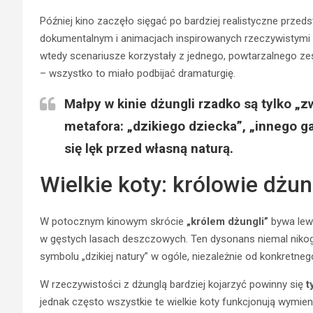
Później kino zaczęło sięgać po bardziej realistyczne prze
dokumentalnym i animacjach inspirowanych rzeczywistymi g
wtedy scenariusze korzystały z jednego, powtarzalnego zest
– wszystko to miało podbijać dramaturgię.
Małpy w kinie dżungli rzadko są tylko „z
metafora: „dzikiego dziecka”, „innego ga
się lęk przed własną naturą.
Wielkie koty: królowie dżu
W potocznym kinowym skrócie
„królem dżungli”
bywa lew 
w gęstych lasach deszczowych. Ten dysonans niemal nikogo n
symbolu „dzikiej natury” w ogóle, niezależnie od konkretne
W rzeczywistości z dżunglą bardziej kojarzyć powinny się
t
jednak często wszystkie te wielkie koty funkcjonują wymie