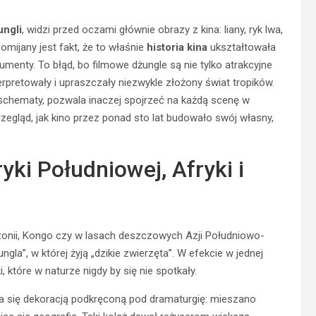
ungli
, widzi przed oczami głównie obrazy z kina: liany, ryk lwa,
mijany jest fakt, że to właśnie
historia kina
ukształtowała
umenty. To błąd, bo filmowe dżungle są nie tylko atrakcyjne
terpretowały i upraszczały niezwykle złożony świat tropików.
i schematy, pozwala inaczej spojrzeć na każdą scenę w
zegląd, jak kino przez ponad sto lat budowało swój własny,
ki Południowej, Afryki i
azonii, Kongo czy w lasach deszczowych Azji Południowo-
la”, w której żyją „dzikie zwierzęta”. W efekcie w jednej
, które w naturze nigdy by się nie spotkały.
a się dekoracją podkręconą pod dramaturgię: mieszano