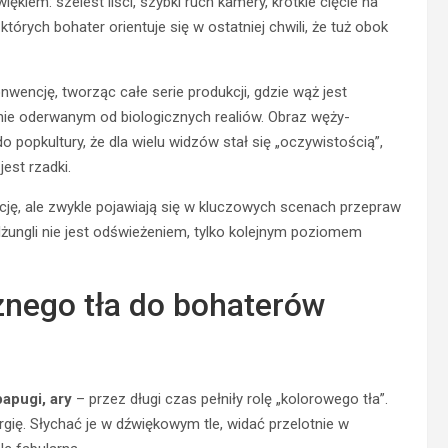
ękiem: szelest liści, szybki ruch kamery, krótkie cięcie na
których bohater orientuje się w ostatniej chwili, że tuż obok
onwencję, tworząc całe serie produkcji, gdzie wąż jest
ie oderwanym od biologicznych realiów. Obraz węży-
popkultury, że dla wielu widzów stał się „oczywistością”,
est rzadki.
kcję, ale zwykle pojawiają się w kluczowych scenach przepraw
dżungli nie jest odświeżeniem, tylko kolejnym poziomem
znego tła do bohaterów
papugi, ary
– przez długi czas pełniły rolę „kolorowego tła”.
gię. Słychać je w dźwiękowym tle, widać przelotnie w