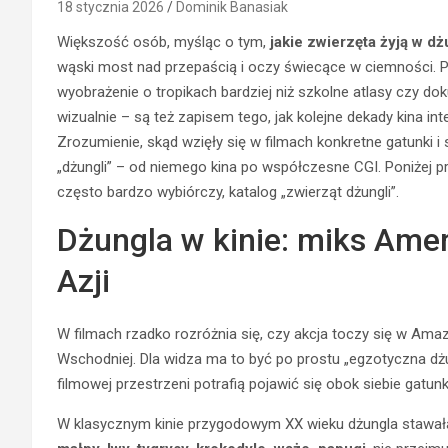
18 stycznia 2026
Dominik Banasiak
Większość osób, myśląc o tym,
jakie zwierzęta żyją w dż
wąski most nad przepaścią i oczy świecące w ciemności. Po
wyobrażenie o tropikach bardziej niż szkolne atlasy czy dok
wizualnie – są też zapisem tego, jak kolejne dekady kina in
Zrozumienie, skąd wzięły się w filmach konkretne gatunki 
„dżungli” – od niemego kina po współczesne CGI. Poniżej pr
często bardzo wybiórczy, katalog „zwierząt dżungli”.
Dżungla w kinie: miks Amery
Azji
W filmach rzadko rozróżnia się, czy akcja toczy się w Am
Wschodniej. Dla widza ma to być po prostu „egzotyczna dżung
filmowej przestrzeni potrafią pojawić się obok siebie gatunki
W klasycznym kinie przygodowym XX wieku dżungla stawał