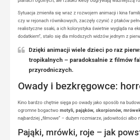
planach ogólnych, ale rzadko kiedy odgrywają ważniejszą ro
Sytuacja zmieniła się wraz z rozwojem animacji i kina famil
czy w rejonach równikowych, zaczęły czynić z ptaków pełn
realistyczne ssaki, a ich kolorystyka świetnie wygląda na e
dodatkiem”, stało się dla młodszych widzów jednym z pierw
Dzięki animacji wiele dzieci po raz pie
tropikalnych – paradoksalnie z filmów f
przyrodniczych.
Owady i bezkręgowce: horro
Kino bardzo chętnie sięga po owady jako sposób na budowa
ogromne bogactwo
motyli, pająków, skorpionów, mrówe
najbardziej „filmowe” – dużym rozmiarze, jadowitości albo
Pająki, mrówki, roje – jak pows