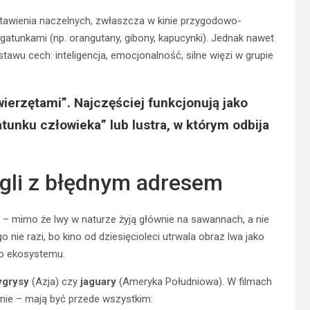
dstawienia naczelnych, zwłaszcza w kinie przygodowo-
atunkami (np. orangutany, gibony, kapucynki). Jednak nawet
awu cech: inteligencja, emocjonalność, silne więzi w grupie
wierzętami”. Najczęściej funkcjonują jako
tunku człowieka” lub lustra, w którym odbija
ngli z błędnym adresem
– mimo że lwy w naturze żyją głównie na sawannach, a nie
ie razi, bo kino od dziesięcioleci utrwala obraz lwa jako
go ekosystemu.
ygrysy
(Azja) czy
jaguary
(Ameryka Południowa). W filmach
nnie – mają być przede wszystkim: