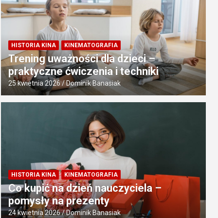
HISTORIA KINA
KINEMATOGRAFIA
Trening uważności dla dzieci –
praktyczne ćwiczenia i techniki
25 kwietnia 2026
Dominik Banasiak
HISTORIA KINA
KINEMATOGRAFIA
Co kupić na dzień nauczyciela –
pomysły na prezenty
24 kwietnia 2026
Dominik Banasiak