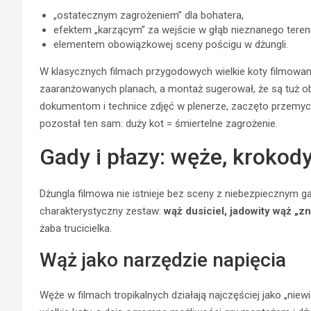
„ostatecznym zagrożeniem” dla bohatera,
efektem „karzącym” za wejście w głąb nieznanego teren
elementem obowiązkowej sceny pościgu w dżungli.
W klasycznych filmach przygodowych wielkie koty filmowan
zaaranżowanych planach, a montaż sugerował, że są tuż obo
dokumentom i technice zdjęć w plenerze, zaczęto przemyca
pozostał ten sam: duży kot = śmiertelne zagrożenie.
Gady i płazy: węże, krokody
Dżungla filmowa nie istnieje bez sceny z niebezpiecznym ga
charakterystyczny zestaw:
wąż dusiciel, jadowity wąż „zn
żaba trucicielka.
Wąż jako narzędzie napięcia
Węże w filmach tropikalnych działają najczęściej jako „nie