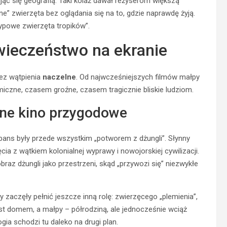
ując się geografią. Taki kolaż dawał reżyserom większą
e” zwierzęta bez oglądania się na to, gdzie naprawdę żyją.
typowe zwierzęta tropików”.
owieczeństwo na ekranie
 bez wątpienia
naczelne
. Od najwcześniejszych filmów małpy
iczne, czasem groźne, czasem tragicznie bliskie ludziom.
ne kino przygodowe
ans były przede wszystkim „potworem z dżungli”. Słynny
ia z wątkiem kolonialnej wyprawy i nowojorskiej cywilizacji.
braz dżungli jako przestrzeni, skąd „przywozi się” niezwykłe
 zaczęły pełnić jeszcze inną rolę: zwierzęcego „plemienia”,
st domem, a małpy – półrodziną, ale jednocześnie wciąż
gia schodzi tu daleko na drugi plan.