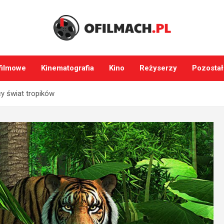
filmowe
Kinematografia
Kino
Reżyserzy
Pozostał
cy świat tropików