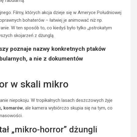
lę fabularną.
ijnego. Filmy, których akcja dzieje się w Ameryce Południowej
oprawnych bohaterów – łatwiej je animować niż np.
kranie. W ten sposób to, co kiedyś było tylko „pstrokatym
szych skojarzeń z dżunglą.
rwszy poznaje nazwy konkretnych ptaków
abularnych, a nie z dokumentów
r w skali mikro
nie niepokoju. W tropikalnych lasach deszczowych żyje
k, komarów
, ale kamera wybiórczo skupia się na tym, co
 masowości.
tał „mikro-horror” dżungli