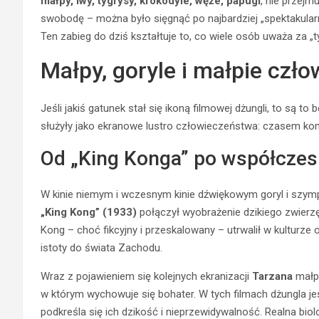
małpy, lwy, tygrysy, krokodyle, węże, papugi
, nie przejm
swobodę – można było sięgnąć po najbardziej „spektakularn
Ten zabieg do dziś kształtuje to, co wiele osób uważa za „
Małpy, goryle i małpie czł
Jeśli jakiś gatunek stał się ikoną filmowej dżungli, to są to
służyły jako ekranowe lustro człowieczeństwa: czasem kom
Od „King Konga” po współczes
W kinie niemym i wczesnym kinie dźwiękowym goryl i szymp
„King Kong” (1933)
połączył wyobrażenie dzikiego zwierzęc
Kong – choć fikcyjny i przeskalowany – utrwalił w kulturze o
istoty do świata Zachodu.
Wraz z pojawieniem się kolejnych ekranizacji
Tarzana
małpy
w którym wychowuje się bohater. W tych filmach dżungla je
podkreśla się ich dzikość i nieprzewidywalność. Realna biolo