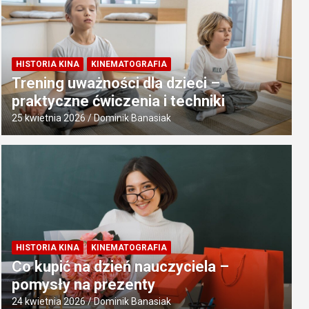
HISTORIA KINA
KINEMATOGRAFIA
Trening uważności dla dzieci –
praktyczne ćwiczenia i techniki
25 kwietnia 2026
Dominik Banasiak
HISTORIA KINA
KINEMATOGRAFIA
Co kupić na dzień nauczyciela –
pomysły na prezenty
24 kwietnia 2026
Dominik Banasiak