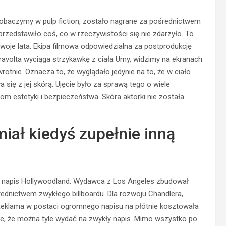
e zobaczymy w
pulp
fiction, zostało nagrane za pośrednictwem
przedstawiło coś, co w rzeczywistości się nie zdarzyło. To
swoje lata. Ekipa filmowa odpowiedzialna za postprodukcję
ravolta wyciąga strzykawkę z ciała
Umy
, widzimy na ekranach
rotnie. Oznacza to, że wyglądało jedynie na to, że w ciało
 się z jej skórą. Ujęcie było za sprawą tego o wiele
om estetyki i bezpieczeństwa. Skóra aktorki nie została
iał kiedyś zupełnie inną
 napis
Hollywoodland
. Wydawca z Los Angeles zbudował
dnictwem zwykłego billboardu. Dla rozwoju Chandlera,
 Reklama w postaci ogromnego napisu na płótnie kosztowała
, że można tyle wydać na zwykły napis. Mimo wszystko po