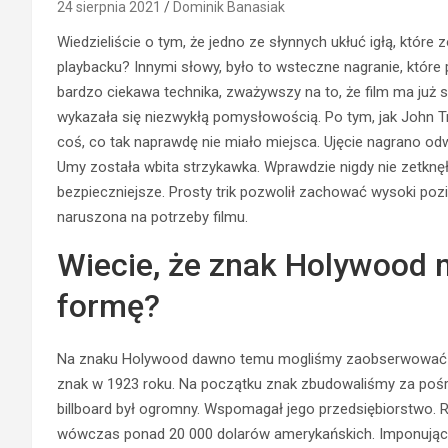
24 sierpnia 2021
Dominik Banasiak
Wiedzieliście o tym, że jedno ze słynnych ukłuć igłą, któr
playbacku? Innymi słowy, było to wsteczne nagranie, które 
bardzo ciekawa technika, zważywszy na to, że film ma już 
wykazała się niezwykłą pomysłowością. Po tym, jak John T
coś, co tak naprawdę nie miało miejsca. Ujęcie nagrano odw
Umy
została wbita strzykawka. Wprawdzie nigdy nie zetknęła
bezpieczniejsze. Prosty trik pozwolił zachować wysoki pozi
naruszona na potrzeby filmu.
Wiecie, że znak Holywood m
formę?
Na znaku
Holywood
dawno temu mogliśmy zaobserwować
znak w 1923 roku. Na początku znak zbudowaliśmy za pośre
billboard był ogromny. Wspomagał jego przedsiębiorstwo.
wówczas ponad 20 000 dolarów amerykańskich. Imponujące