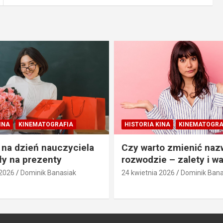
INA
KINEMATOGRAFIA
HISTORIA KINA
KINEMATOGRA
 na dzień nauczyciela
Czy warto zmienić naz
y na prezenty
rozwodzie – zalety i w
 2026
Dominik Banasiak
24 kwietnia 2026
Dominik Bana