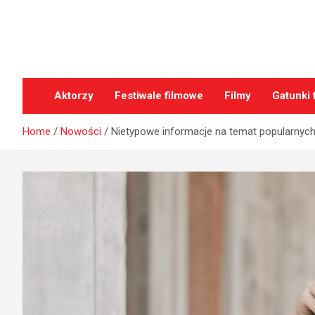
Skip
to
content
oFilmach.pl
Aktorzy
Festiwale filmowe
Filmy
Gatunki 
Home
Nowości
Nietypowe informacje na temat popularnych