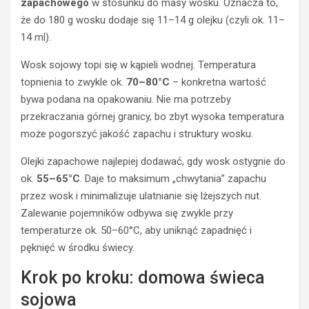
zapachowego
w stosunku do masy wosku. Oznacza to,
że do 180 g wosku dodaje się 11–14 g olejku (czyli ok. 11–
14 ml).
Wosk sojowy topi się w kąpieli wodnej. Temperatura
topnienia to zwykle ok.
70–80°C
– konkretna wartość
bywa podana na opakowaniu. Nie ma potrzeby
przekraczania górnej granicy, bo zbyt wysoka temperatura
może pogorszyć jakość zapachu i struktury wosku.
Olejki zapachowe najlepiej dodawać, gdy wosk ostygnie do
ok.
55–65°C
. Daje to maksimum „chwytania” zapachu
przez wosk i minimalizuje ulatnianie się lżejszych nut.
Zalewanie pojemników odbywa się zwykle przy
temperaturze ok. 50–60°C, aby uniknąć zapadnięć i
pęknięć w środku świecy.
Krok po kroku: domowa świeca
sojowa