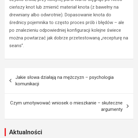
ś
k
cieńszy knot lub zmienić materiał knota (z bawełny na
c
u
i
p
drewniany albo odwrotnie). Dopasowanie knota do
d
i
średnicy pojemnika to często proces prób i błędów – ale
l
ć
po znalezieniu odpowiedniej konfiguracji kolejne świece
a
n
można powtarzać jak dobrze przetestowaną „recepturę na
d
a
seans”.
z
d
i
z
e
i
c
e
Nawigacja
i
ń
Jakie słowa działają na mężczyzn – psychologia
–
n
wpisu
komunikacji
p
a
r
u
a
c
Czym umotywować wniosek o mieszkanie – skuteczne
k
z
argumenty
t
y
y
c
c
i
z
e
Aktualności