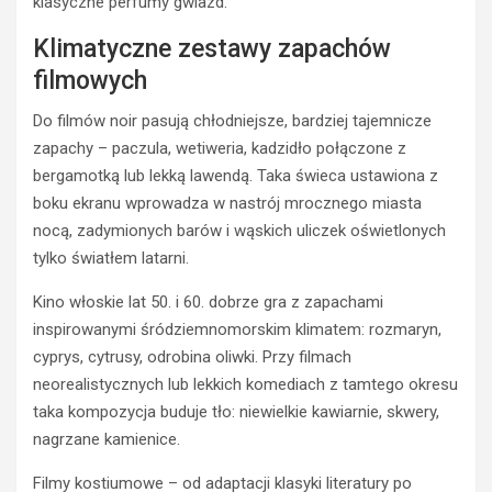
klasyczne perfumy gwiazd.
Klimatyczne zestawy zapachów
filmowych
Do filmów noir pasują chłodniejsze, bardziej tajemnicze
zapachy – paczula, wetiweria, kadzidło połączone z
bergamotką lub lekką lawendą. Taka świeca ustawiona z
boku ekranu wprowadza w nastrój mrocznego miasta
nocą, zadymionych barów i wąskich uliczek oświetlonych
tylko światłem latarni.
Kino włoskie lat 50. i 60. dobrze gra z zapachami
inspirowanymi śródziemnomorskim klimatem: rozmaryn,
cyprys, cytrusy, odrobina oliwki. Przy filmach
neorealistycznych lub lekkich komediach z tamtego okresu
taka kompozycja buduje tło: niewielkie kawiarnie, skwery,
nagrzane kamienice.
Filmy kostiumowe – od adaptacji klasyki literatury po