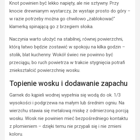
Knot powinien być lekko napięty, ale nie sztywny. Przy
knocie drewnianym wystarczy, że wystaje prosto do góry –
w razie potrzeby można go chwilowo „zablokować”
klamerką spinającą go z brzegiem słoika.
Naczynia warto ułożyć na stabilnej, równej powierzchni,
którą łatwo będzie zostawić w spokoju na kilka godzin –
stolik, blat kuchenny. Wokół świec nie powinno być
przeciągu, bo ruch powietrza w trakcie stygnięcia potrafi
zniekształcić powierzchnię wosku.
Topienie wosku i dodawanie zapachu
Garnek do kąpieli wodnej wypełnia się wodą do ok. 1/3
wysokości i podgrzewa na małym lub średnim ogniu. Na
wierzchu stawia się metalową miskę z odmierzoną porcją
wosku. Wosk nie powinien mieć bezpośredniego kontaktu
z płomieniem – dzięki temu nie przypali się i nie zmieni
koloru.