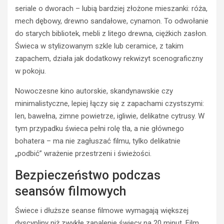
seriale o dworach – lubią bardziej złożone mieszanki: róża,
mech dębowy, drewno sandałowe, cynamon. To odwołanie
do starych bibliotek, mebli z litego drewna, ciężkich zasłon.
Świeca w stylizowanym szkle lub ceramice, z takim
zapachem, działa jak dodatkowy rekwizyt scenograficzny
w pokoju.
Nowoczesne kino autorskie, skandynawskie czy
minimalistyczne, lepiej łączy się z zapachami czystszymi:
len, bawełna, zimne powietrze, igliwie, delikatne cytrusy. W
tym przypadku świeca pełni rolę tła, a nie głównego
bohatera – ma nie zagłuszać filmu, tylko delikatnie
„podbić” wrażenie przestrzeni i świeżości.
Bezpieczeństwo podczas
seansów filmowych
Świece i dłuższe seanse filmowe wymagają większej
dyscypliny niż zwykłe zapalenie świecy na 20 minut. Film