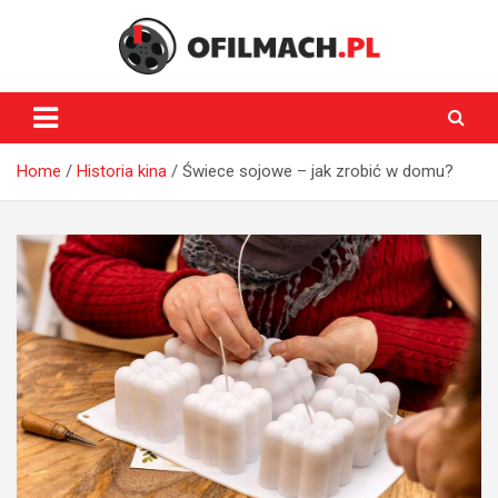
Skip
to
content
oFilmach.pl
Home
Historia kina
Świece sojowe – jak zrobić w domu?