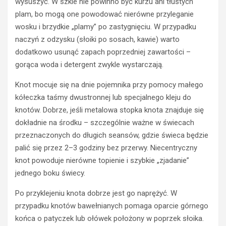
wysuszyć. W szkle nie powinno być kurzu ani tłustych
plam, bo mogą one powodować nierówne przyleganie
wosku i brzydkie „plamy” po zastygnięciu. W przypadku
naczyń z odzysku (słoiki po sosach, kawie) warto
dodatkowo usunąć zapach poprzedniej zawartości –
gorąca woda i detergent zwykle wystarczają.
Knot mocuje się na dnie pojemnika przy pomocy małego
kółeczka taśmy dwustronnej lub specjalnego kleju do
knotów. Dobrze, jeśli metalowa stopka knota znajduje się
dokładnie na środku – szczególnie ważne w świecach
przeznaczonych do długich seansów, gdzie świeca będzie
palić się przez 2–3 godziny bez przerwy. Niecentryczny
knot powoduje nierówne topienie i szybkie „zjadanie”
jednego boku świecy.
Po przyklejeniu knota dobrze jest go naprężyć. W
przypadku knotów bawełnianych pomaga oparcie górnego
końca o patyczek lub ołówek położony w poprzek słoika.