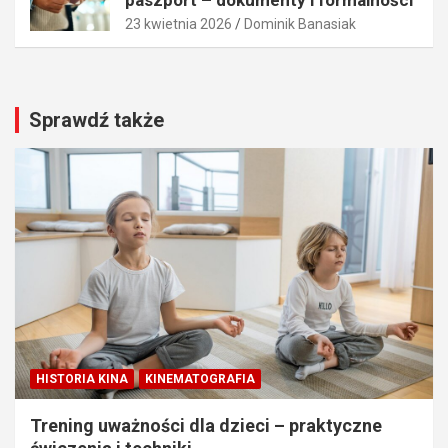
paszport – dokumenty i formalności
2026
2026
23 kwietnia 2026
Dominik Banasiak
Dominik
Dominik
Banasiak
Banasiak
Sprawdź także
HISTORIA KINA
KINEMATOGRAFIA
Trening uważności dla dzieci – praktyczne