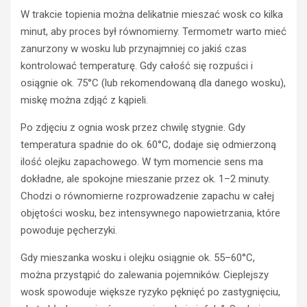
W trakcie topienia można delikatnie mieszać wosk co kilka
minut, aby proces był równomierny. Termometr warto mieć
zanurzony w wosku lub przynajmniej co jakiś czas
kontrolować temperaturę. Gdy całość się rozpuści i
osiągnie ok. 75°C (lub rekomendowaną dla danego wosku),
miskę można zdjąć z kąpieli.
Po zdjęciu z ognia wosk przez chwilę stygnie. Gdy
temperatura spadnie do ok. 60°C, dodaje się odmierzoną
ilość olejku zapachowego. W tym momencie sens ma
dokładne, ale spokojne mieszanie przez ok. 1–2 minuty.
Chodzi o równomierne rozprowadzenie zapachu w całej
objętości wosku, bez intensywnego napowietrzania, które
powoduje pęcherzyki.
Gdy mieszanka wosku i olejku osiągnie ok. 55–60°C,
można przystąpić do zalewania pojemników. Cieplejszy
wosk spowoduje większe ryzyko pęknięć po zastygnięciu,