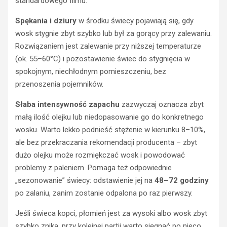
standardowego filmu.
Spękania i dziury
w środku świecy pojawiają się, gdy
wosk stygnie zbyt szybko lub był za gorący przy zalewaniu.
Rozwiązaniem jest zalewanie przy niższej temperaturze
(ok. 55–60°C) i pozostawienie świec do stygnięcia w
HISTORIA
KINA
spokojnym, niechłodnym pomieszczeniu, bez
KINEMATOGRAFIA
przenoszenia pojemników.
T
r
Słaba intensywność zapachu
zazwyczaj oznacza zbyt
e
małą ilość olejku lub niedopasowanie go do konkretnego
n
wosku. Warto lekko podnieść stężenie w kierunku 8–10%,
i
ale bez przekraczania rekomendacji producenta – zbyt
n
dużo olejku może rozmiękczać wosk i powodować
g
u
problemy z paleniem. Pomaga też odpowiednie
w
HISTORIA
„sezonowanie” świecy: odstawienie jej na
48–72 godziny
KINA
a
po zalaniu, zanim zostanie odpalona po raz pierwszy.
KINEMATOGRAFIA
ż
n
C
Jeśli świeca kopci, płomień jest za wysoki albo wosk zbyt
o
o
szybko znika, przy kolejnej partii warto sięgnąć po nieco