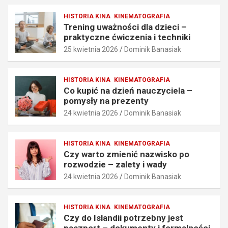
n
l
e
a
HISTORIA KINA
KINEMATOGRAFIA
ć
–
Trening uważności dla dzieci –
w
p
praktyczne ćwiczenia i techniki
i
o
25 kwietnia 2026
Dominik Banasiak
c
m
z
y
e
s
HISTORIA KINA
KINEMATOGRAFIA
n
ł
Co kupić na dzień nauczyciela –
i
y
pomysły na prezenty
a
n
24 kwietnia 2026
Dominik Banasiak
i
a
t
p
e
r
HISTORIA KINA
KINEMATOGRAFIA
c
e
Czy warto zmienić nazwisko po
h
z
rozwodzie – zalety i wady
n
e
24 kwietnia 2026
Dominik Banasiak
i
n
k
t
i
y
HISTORIA KINA
KINEMATOGRAFIA
25
24
Czy do Islandii potrzebny jest
kwietnia
kwietnia