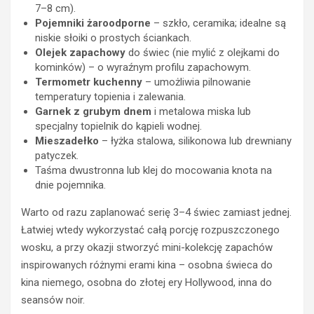
7–8 cm).
Pojemniki żaroodporne
– szkło, ceramika; idealne są
niskie słoiki o prostych ściankach.
Olejek zapachowy
do świec (nie mylić z olejkami do
kominków) – o wyraźnym profilu zapachowym.
Termometr kuchenny
– umożliwia pilnowanie
temperatury topienia i zalewania.
Garnek z grubym dnem
i metalowa miska lub
specjalny topielnik do kąpieli wodnej.
Mieszadełko
– łyżka stalowa, silikonowa lub drewniany
patyczek.
Taśma dwustronna lub klej do mocowania knota na
dnie pojemnika.
Warto od razu zaplanować serię 3–4 świec zamiast jednej.
Łatwiej wtedy wykorzystać całą porcję rozpuszczonego
wosku, a przy okazji stworzyć mini-kolekcję zapachów
inspirowanych różnymi erami kina – osobna świeca do
kina niemego, osobna do złotej ery Hollywood, inna do
seansów noir.