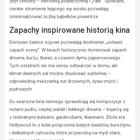
zbyt chłodny – nierówną powierzchnię i „fale”. Spokojne,
cienkie strumienie lejącego się wosku pozwalają
zminimalizować liczbę bąbelków powietrza.
Zapachy inspirowane historią kina
Domowe świece sojowe pozwalają dosłownie „ustawić
zapach sceny”. W kinach historycznie dominował zapach
drewna, kurzu, tkanin, a czasem dymu papierosowego.
Tych ostatnich nie ma sensu odtwarzać w domu, ale
klimat dawnych sal można zbudować subtelniej –
odpowiednią mieszanką nut drzewnych, żywicznych i
pudrowych.
Do seansów kina niemego sprawdzają się kompozycje z
nutami pudru, ciepłej wanilii i lekkiego drewna – kojarzą się
z teatralnymi kulisami, garderobami, tkaninami. Złota era
Hollywood to z kolei połączenia białych kwiatów, bursztynu
i delikatnych cytrusów, które przywodzą na myśl stare,