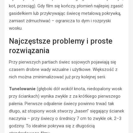
kot, przeciąg). Gdy film się kończy, płomień najlepiej zgasić
gasidełkiem lub przykrywając świecę metalową pokrywką,
zamiast zdmuchiwać – ogranicza to dym i rozpryski
wosku.
Najczęstsze problemy i proste
rozwiązania
Przy pierwszych partiach świec sojowych pojawiają się
czasem drobne wady wizualne i użytkowe. Większość z
nich można zminimalizować już przy kolejnej serii.
Tunelowanie
(głęboki dół wokół knota, niedopalony wosk
przy ściankach) wynika zwykle z za krótkiego pierwszego
palenia. Pierwsze odpalenie świecy powinno trwać tak
długo, aż stopiony wosk stworzy „basen” sięgający ścianek
naczynia – przy świecy o średnicy 7 cm to zwykle ok. 2–3
godziny. To idealnie pokrywa się z długością