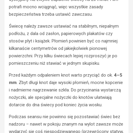
potrafi mocno wciągnąć, więc wszystkie zasady
bezpieczeństwa trzeba ustawić zawczasu.
Świecę należy zawsze ustawiać na stabilnym, niepalnym
podłożu, z dala od zasłon, papierowych plakatów czy
stosów płyt i książek. Płomień powinien być co najmniej
kilkanaście centymetrów od jakiejkolwiek pionowej
powierzchni. Przy kilku świecach lepiej rozproszyć je po
pomieszczeniu niż stawiać w jednym skupisku.
Przed każdym odpaleniem knot warto przyciąć do ok.
4–5
mm
. Zbyt długi knot daje wysoki płomień, mocne kopcenie
i nadmierne nagrzewanie szkła. Do przycinania wystarczą
nożyczki, ale specjalne nożyczki do knotów ułatwiają
dotarcie do dna świecy pod koniec życia wosku.
Podczas seansu nie powinno się pozostawiać świec bez
nadzoru – nawet w pokoju znanym na wylot zawsze może
wydarzyć się coś niespodziewanego (przewrócony statyw,