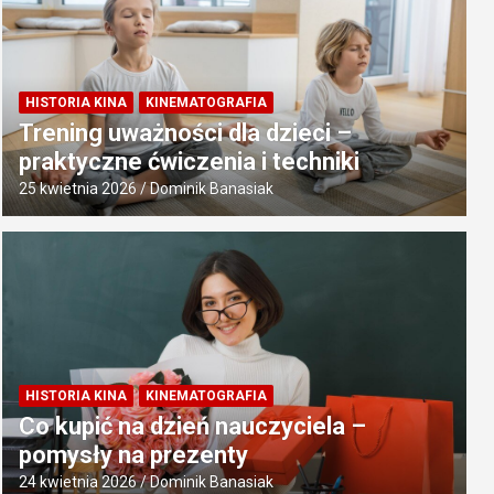
HISTORIA KINA
KINEMATOGRAFIA
Trening uważności dla dzieci –
praktyczne ćwiczenia i techniki
25 kwietnia 2026
Dominik Banasiak
HISTORIA KINA
KINEMATOGRAFIA
Co kupić na dzień nauczyciela –
pomysły na prezenty
24 kwietnia 2026
Dominik Banasiak