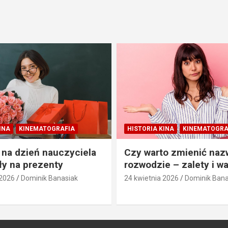
INA
KINEMATOGRAFIA
HISTORIA KINA
KINEMATOGRA
 na dzień nauczyciela
Czy warto zmienić naz
y na prezenty
rozwodzie – zalety i w
 2026
Dominik Banasiak
24 kwietnia 2026
Dominik Bana