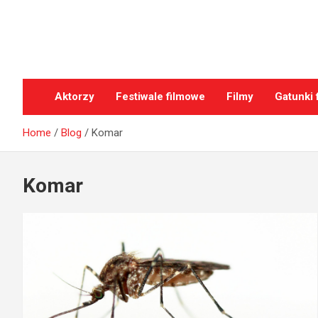
Skip
to
content
oFilmach.pl
Aktorzy
Festiwale filmowe
Filmy
Gatunki 
Home
Blog
Komar
Komar