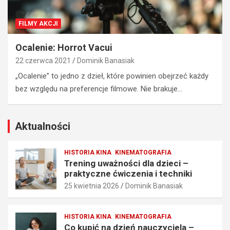
e
i
c
e
FILMY AKCJI
i
ń
–
n
Ocalenie: Horrot Vacui
p
a
r
u
22 czerwca 2021
Dominik Banasiak
a
c
„Ocalenie” to jedno z dzieł, które powinien obejrzeć każdy
k
z
bez względu na preferencje filmowe. Nie brakuje…
t
y
y
c
c
i
z
e
Aktualności
n
l
e
a
HISTORIA KINA
KINEMATOGRAFIA
ć
–
Trening uważności dla dzieci –
w
p
praktyczne ćwiczenia i techniki
i
o
25 kwietnia 2026
Dominik Banasiak
c
m
z
y
e
s
HISTORIA KINA
KINEMATOGRAFIA
n
ł
Co kupić na dzień nauczyciela –