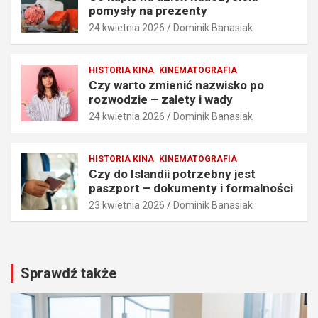
i
y
pomysły na prezenty
a
n
24 kwietnia 2026
Dominik Banasiak
i
a
t
p
e
r
HISTORIA KINA
KINEMATOGRAFIA
c
e
Czy warto zmienić nazwisko po
h
z
rozwodzie – zalety i wady
n
e
24 kwietnia 2026
Dominik Banasiak
i
n
k
t
i
y
HISTORIA KINA
KINEMATOGRAFIA
25
24
Czy do Islandii potrzebny jest
kwietnia
kwietnia
paszport – dokumenty i formalności
2026
2026
23 kwietnia 2026
Dominik Banasiak
Dominik
Dominik
Banasiak
Banasiak
Sprawdź także