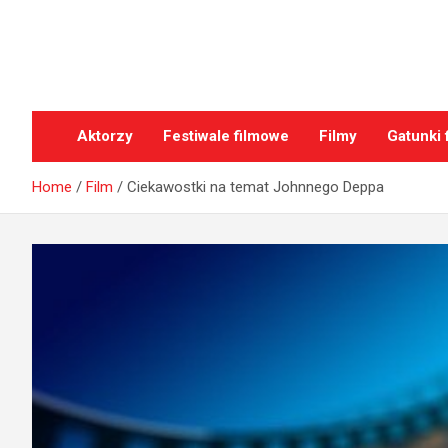
Skip
to
content
oFilmach.pl
Aktorzy
Festiwale filmowe
Filmy
Gatunki 
Home
Film
Ciekawostki na temat Johnnego Deppa