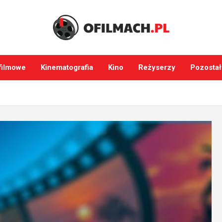
filmowe
Kinematografia
Kino
Reżyserzy
Pozostał