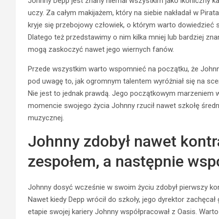
Johnny Depp jest znany niemal wszystkim jako ikoniczny kap
uczy. Za całym makijażem, który na siebie nakładał w Pirata
kryje się przebojowy człowiek, o którym warto dowiedzieć 
Dlatego też przedstawimy o nim kilka mniej lub bardziej zn
mogą zaskoczyć nawet jego wiernych fanów.
Przede wszystkim warto wspomnieć na początku, że Johnny
pod uwagę to, jak ogromnym talentem wyróżniał się na sce
Nie jest to jednak prawdą. Jego początkowym marzeniem w
momencie swojego życia Johnny rzucił nawet szkołę średnią
muzycznej.
Johnny zdobył nawet kontr
zespołem, a następnie wsp
Johnny dosyć wcześnie w swoim życiu zdobył pierwszy kon
Nawet kiedy Depp wrócił do szkoły, jego dyrektor zachęcał
etapie swojej kariery Johnny współpracował z Oasis. Wart