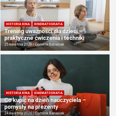
HISTORIA KINA
KINEMATOGRAFIA
Trening uważności dla dzieci –
praktyczne ćwiczenia i techniki
25 kwietnia 2026
Dominik Banasiak
HISTORIA KINA
KINEMATOGRAFIA
Co kupić na dzień nauczyciela –
pomysły na prezenty
24 kwietnia 2026
Dominik Banasiak