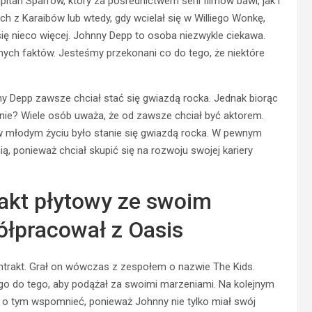
itan Sparrow, który za pośrednictwem serii filmów bawi, jak i
ch z Karaibów lub wtedy, gdy wcielał się w Williego Wonkę,
się nieco więcej. Johnny Depp to osoba niezwykle ciekawa.
anych faktów. Jesteśmy przekonani co do tego, że niektóre
 Depp zawsze chciał stać się gwiazdą rocka. Jednak biorąc
nie? Wiele osób uważa, że od zawsze chciał być aktorem.
 młodym życiu było stanie się gwiazdą rocka. W pewnym
, ponieważ chciał skupić się na rozwoju swojej kariery
akt płytowy ze swoim
ółpracował z Oasis
trakt. Grał on wówczas z zespołem o nazwie The Kids.
 go do tego, aby podążał za swoimi marzeniami. Na kolejnym
o o tym wspomnieć, ponieważ Johnny nie tylko miał swój