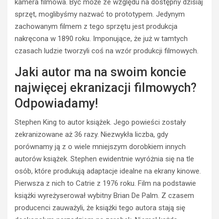
kamera filmowa. Być może ze względu na dostępny dzisiaj
KINA
sprzęt, moglibyśmy nazwać to prototypem. Jedynym
KINEMATOGRAFIA
zachowanym filmem z tego sprzętu jest produkcja
T
nakręcona w 1890 roku. Imponujące, że już w tamtych
r
e
czasach ludzie tworzyli coś na wzór produkcji filmowych.
n
Jaki autor ma na swoim koncie
i
n
najwięcej ekranizacji filmowych?
g
Odpowiadamy!
u
w
HISTORIA
KINA
a
Stephen King to autor książek. Jego powieści zostały
KINEMATOGRAFIA
ż
zekranizowane aż 36 razy. Niezwykła liczba, gdy
n
C
porównamy ją z o wiele mniejszym dorobkiem innych
o
o
autorów książek. Stephen ewidentnie wyróżnia się na tle
ś
k
osób, które produkują adaptacje idealne na ekrany kinowe.
c
u
i
p
Pierwsza z nich to
Catrie
z 1976 roku. Film na podstawie
d
i
książki wyreżyserował wybitny Brian De Palm. Z czasem
l
ć
producenci zauważyli, że książki tego autora stają się
a
n