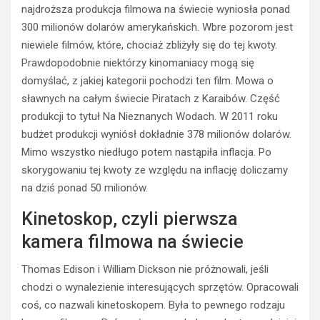
najdroższa produkcja filmowa na świecie wyniosła ponad
300 milionów dolarów amerykańskich.
Wbre
pozorom jest
niewiele filmów, które, chociaż zbliżyły się do tej kwoty.
Prawdopodobnie niektórzy
kinomaniacy
mogą się
domyślać, z jakiej kategorii pochodzi ten film. Mowa o
sławnych na całym świecie Piratach z Karaibów. Część
produkcji to tytuł Na Nieznanych Wodach. W 2011 roku
budżet produkcji wyniósł dokładnie 378 milionów dolarów.
Mimo wszystko niedługo potem nastąpiła inflacja. Po
skorygowaniu tej kwoty ze względu na inflację doliczamy
na dziś ponad 50 milionów.
Kinetoskop, czyli pierwsza
kamera filmowa na świecie
Thomas Edison i William Dickson nie próżnowali, jeśli
chodzi o wynalezienie interesujących sprzętów. Opracowali
coś, co nazwali kinetoskopem. Była to pewnego rodzaju
HISTORIA