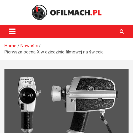
Skip
to
content
oFilmach.pl
Home
Nowości
Pierwsza ocena X w dziedzinie filmowej na świecie