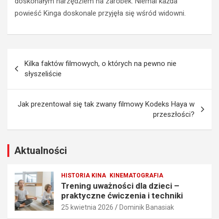
doskonałym narzędziem na zarobek. Niemal każda
d
a
powieść Kinga doskonale przyjęła się wśród widowni.
z
d
i
z
e
i
c
e
Nawigacja
i
ń
Kilka faktów filmowych, o których na pewno nie
–
n
wpisu
słyszeliście
p
a
r
u
a
c
Jak prezentował się tak zwany filmowy Kodeks Haya w
k
z
przeszłości?
t
y
y
c
c
i
z
e
Aktualności
n
l
e
a
HISTORIA KINA
KINEMATOGRAFIA
ć
–
Trening uważności dla dzieci –
w
p
praktyczne ćwiczenia i techniki
i
o
25 kwietnia 2026
Dominik Banasiak
c
m