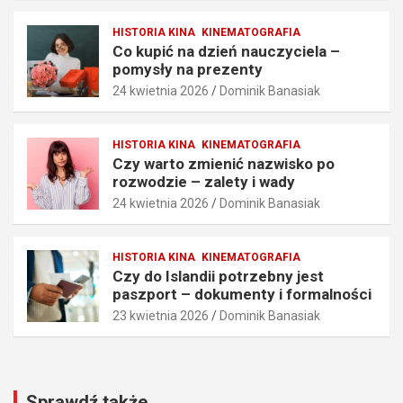
z
y
e
s
HISTORIA KINA
KINEMATOGRAFIA
n
ł
Co kupić na dzień nauczyciela –
i
y
pomysły na prezenty
a
n
24 kwietnia 2026
Dominik Banasiak
i
a
t
p
e
r
HISTORIA KINA
KINEMATOGRAFIA
c
e
Czy warto zmienić nazwisko po
h
z
rozwodzie – zalety i wady
n
e
24 kwietnia 2026
Dominik Banasiak
i
n
k
t
i
y
HISTORIA KINA
KINEMATOGRAFIA
25
24
Czy do Islandii potrzebny jest
kwietnia
kwietnia
paszport – dokumenty i formalności
2026
2026
23 kwietnia 2026
Dominik Banasiak
Dominik
Dominik
Banasiak
Banasiak
Sprawdź także